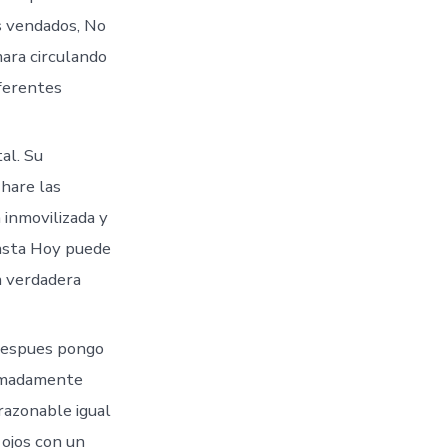
os vendados, No
ara circulando
iferentes
al. Su
hare las
 inmovilizada y
Hasta Hoy puede
a verdadera
 Despues pongo
remadamente
 razonable igual
 ojos con un