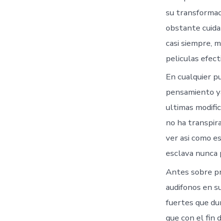
su transformac
obstante cuida
casi siempre, 
peliculas efec
En cualquier pu
pensamiento ya
ultimas modific
no ha transpir
ver asi­ como 
esclava nunca 
Antes sobre pr
audifonos en s
fuertes que dur
que con el fin 