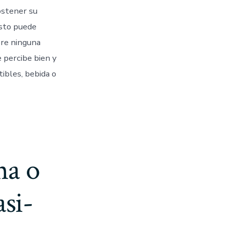
esta
lista
ostener su
amputando
Esto puede
las
brazos
bre ninguna
y
 percibe bien y
no
ha
ibles, bebida o
transpirado
piernas.
una o
asi­