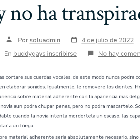
 y no ha transpira
Fecha
Autor
Por
soluadmin
4 de julio de 2022
de
de
publicación
la
tegorías
En
buddygays inscribirse
No hay comen
entrada
 cortare sus cuerdas vocales, de este modo nunca podra co
en elaborar sonidos. Igualmente, le removere los dientes. He
ariencia sobre material adherente con la apariencia mas delg
 novia aun podra chupar penes, pero no podra mascartelo. S
adable cuando la novia intenta mordertela un escaso; las cap
lar a un friega.
bre material adherente seri­a absolutamente necesario, sino