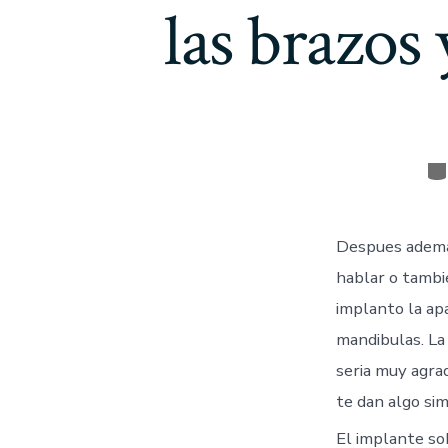
las brazos
Ca
Despues ademas
hablar o tambi
implanto la ap
mandibulas. La
seri­a muy agr
te dan algo simi
El implante so