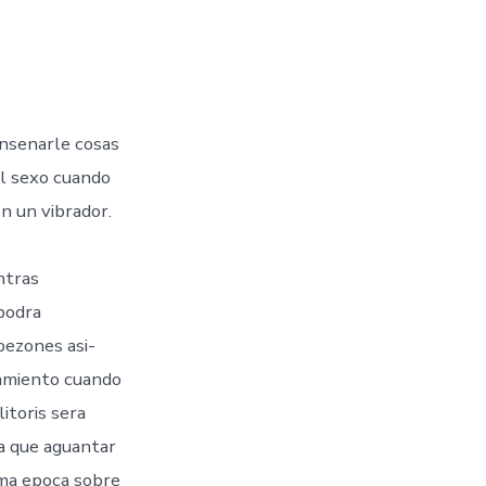
ensenarle cosas
el sexo cuando
n un vibrador.
ntras
podra
pezones asi­
namiento cuando
itoris sera
ra que aguantar
ima epoca sobre