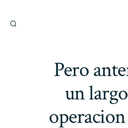
Saltar
al
contenido
Alternar
la
búsqueda
Pero ante
un largo
operacion