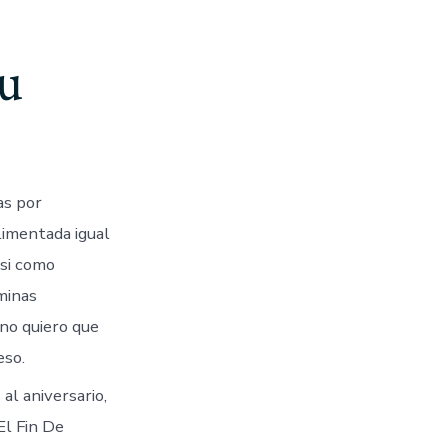
u
as por
limentada igual
si­ como
minas
 no quiero que
eso.
al aniversario,
El Fin De