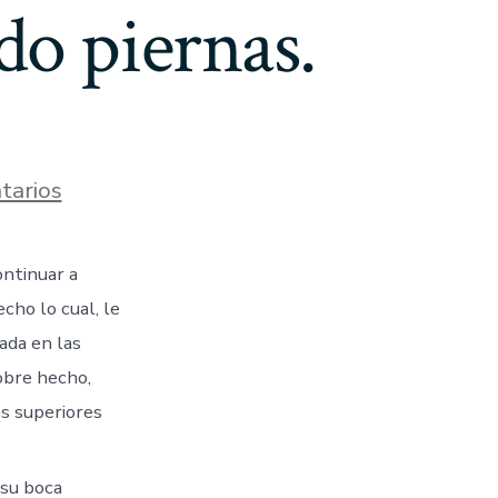
do piernas.
en
tarios
Pero
anteriormente
sobre
ntinuar a
eso,
existe
cho lo cual, le
un
largo
ada en las
trayecto
obre hecho,
por
recorrer.
as superiores
La
operacion
nunca
 su boca