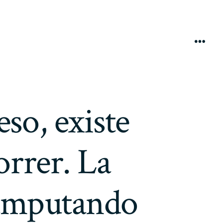
Menú
so, existe
orrer. La
 amputando