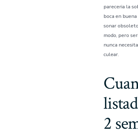
pareceria la s
boca en buena 
sonar obsoleto
modo, pero seri
nunca necesita
culear.
Cuand
lista
2 sem