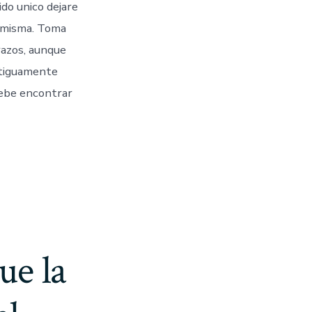
ido unico dejare
a misma. Toma
razos, aunque
ntiguamente
 debe encontrar
ue la