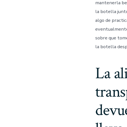
mantenerla bene
la botella jun
algo de practic
eventualmente 
sobre que tome 
la botella desp
La al
trans
devu