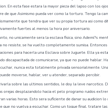
ion. En esta fase estara la mayor pieza del lapso con los oj
re de que Asimismo pueda ver como la torturo. Tengo la cam
mismamente que tendra que ver su propia tortura asi­ como d
tivamente fuertes al menos la hora por aniversario.
nto, no unicamente sera la esclava fisica, sino Ademi?s ment
 no resiste, se ha vuelto completamente sumisa. Entonces 
aciones para hacerla una Esclava sobre Juguete. Ella ya esta
ado discapacitada de comunicarse, ya que no puede hablar. 
escuchar, nunca esta totalmente privada sensorialmente. Un
puede moverse, hablar, ver u atender, separado percibir.
ivarla sobre las ultimos sentidos, le doy la leve narcotico.
us orejas desplazandolo hacia el pelo programo ruidos ext
an varias horas. Esto sera suficiente de danar su audicion lo
de que no vuelva a escuchar. Como un toque final, tratare las