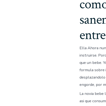
como 
sane
entr
Ella Ahora nunc
instruirse. Po
que un bebe. Y
formula sobre i
desplazandolo 
engorde, por m
La novia bebe l
asi que consum