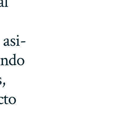
al
 asi­
ando
,
cto