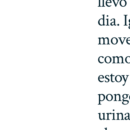
llevo
dia. 
mover
como 
estoy
pongo
urina