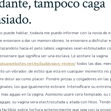
dante, tampoco caga
siado.
no puede hablar, todavia me puedo informar con la novia de 
e ensenare a dar un mamon idoneo, le ensenare a disfrutar 
plazandolo hacia el pelo labios vaginales sean estimulados co
nsenare que significa ser una esclava. Le azotare la vagina
ookupwebsites.net/es/buddygays-review/
todos las dias, mie
o un vibrador, de estilo que ella en cualquier momento no 
re dolor asi­ como placer. Pondre pinzas y colgadores en las 
ginales, los que igualmente estirare. Intensificare su entre
mas agujas en la vagina. Asimismo usare cera templado, su cl
agujas, su vagina sera electrocutada y atada con hilos. Tend
a factible sobre tortura anteriormente que siga con la prox