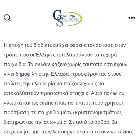
Saltar
al
Me
contenido
Alternar
la
búsqueda
Η εποχή του διαδικτύου έχει φέρει επανάσταση στον
τρόπο που οι Έλληνες απολαμβάνουν τα τυχερά
παιχνίδια. Τα ονλάιν καζινο χωρίς ταυτοποίηση έχουν
γίνει δημοφιλή στην Ελλάδα, προσφέροντας στους
παίκτες την ελευθερία να παίζουν χωρίς να
αποκαλύπτουν προσωπικά στοιχεία. Αυτά τα casino,
γνωστά και ως cazino ή kazino, επιτρέπουν γρήγορη
πρόσβαση σε παιχνίδια μέσω κρυπτονομισμάτων,
διατηρώντας την ανωνυμία. Σε αυτό το άρθρο, θα
εξερευνήσουμε πώς λειτουργούν αυτά τα ονλινε kazino,