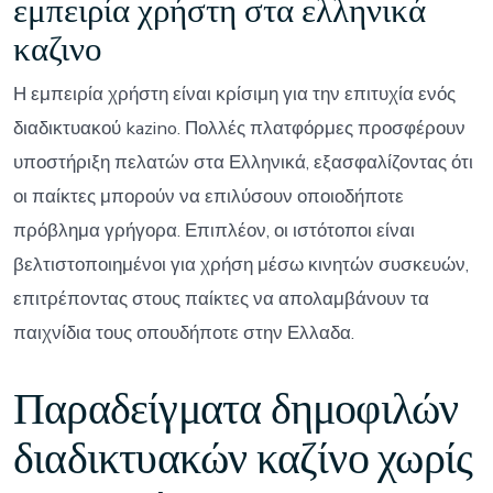
εμπειρία χρήστη στα ελληνικά
καζινο
Η εμπειρία χρήστη είναι κρίσιμη για την επιτυχία ενός
διαδικτυακού kazino. Πολλές πλατφόρμες προσφέρουν
υποστήριξη πελατών στα Ελληνικά, εξασφαλίζοντας ότι
οι παίκτες μπορούν να επιλύσουν οποιοδήποτε
πρόβλημα γρήγορα. Επιπλέον, οι ιστότοποι είναι
βελτιστοποιημένοι για χρήση μέσω κινητών συσκευών,
επιτρέποντας στους παίκτες να απολαμβάνουν τα
παιχνίδια τους οπουδήποτε στην Ελλαδα.
Παραδείγματα δημοφιλών
διαδικτυακών καζίνο χωρίς