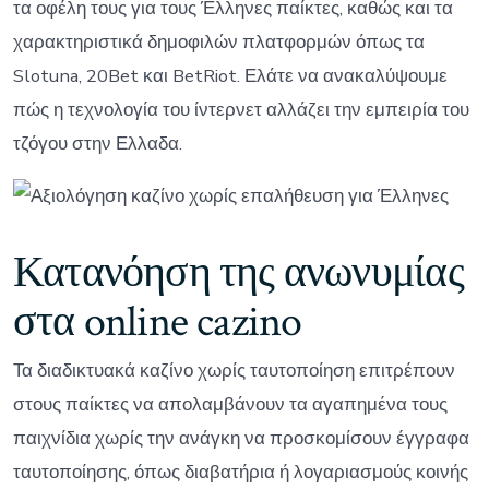
τα οφέλη τους για τους Έλληνες παίκτες, καθώς και τα
χαρακτηριστικά δημοφιλών πλατφορμών όπως τα
Slotuna, 20Bet και BetRiot. Ελάτε να ανακαλύψουμε
πώς η τεχνολογία του ίντερνετ αλλάζει την εμπειρία του
τζόγου στην Ελλαδα.
Κατανόηση της ανωνυμίας
στα online cazino
Τα διαδικτυακά καζίνο χωρίς ταυτοποίηση επιτρέπουν
στους παίκτες να απολαμβάνουν τα αγαπημένα τους
παιχνίδια χωρίς την ανάγκη να προσκομίσουν έγγραφα
ταυτοποίησης, όπως διαβατήρια ή λογαριασμούς κοινής