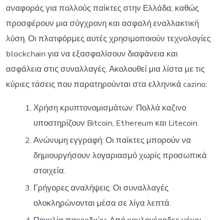
αναφοράς για πολλούς παίκτες στην Ελλάδα, καθώς
προσφέρουν μια σύγχρονη και ασφαλή εναλλακτική
λύση. Οι πλατφόρμες αυτές χρησιμοποιούν τεχνολογίες
blockchain για να εξασφαλίσουν διαφάνεια και
ασφάλεια στις συναλλαγές. Ακολουθεί μια λίστα με τις
κύριες τάσεις που παρατηρούνται στα ελληνικά cazino:
Χρήση κρυπτονομισμάτων: Πολλά καζινο
υποστηρίζουν Bitcoin, Ethereum και Litecoin.
Ανώνυμη εγγραφή: Οι παίκτες μπορούν να
δημιουργήσουν λογαριασμό χωρίς προσωπικά
στοιχεία.
Γρήγορες αναλήψεις: Οι συναλλαγές
ολοκληρώνονται μέσα σε λίγα λεπτά.