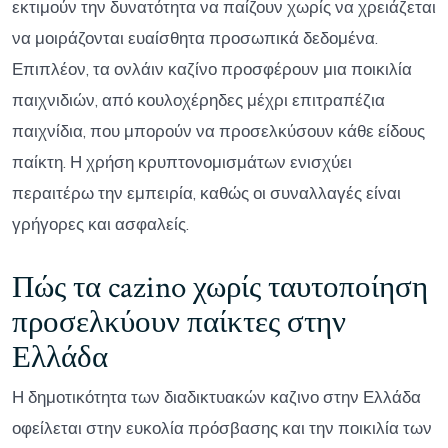
εκτιμούν την δυνατότητα να παίζουν χωρίς να χρειάζεται
να μοιράζονται ευαίσθητα προσωπικά δεδομένα.
Επιπλέον, τα ονλάιν καζίνο προσφέρουν μια ποικιλία
παιχνιδιών, από κουλοχέρηδες μέχρι επιτραπέζια
παιχνίδια, που μπορούν να προσελκύσουν κάθε είδους
παίκτη. Η χρήση κρυπτονομισμάτων ενισχύει
περαιτέρω την εμπειρία, καθώς οι συναλλαγές είναι
γρήγορες και ασφαλείς.
Πώς τα cazino χωρίς ταυτοποίηση
προσελκύουν παίκτες στην
Ελλάδα
Η δημοτικότητα των διαδικτυακών καζινο στην Ελλάδα
οφείλεται στην ευκολία πρόσβασης και την ποικιλία των