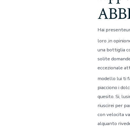
ABBI
Hai presenteuna
loro ,in opini
una bottiglia c
solite domande
eccezionale att
modello lui ti 
piacciono i dol
quesito. Si, lu
riuscirei per p
con velocita v
alquanto rivede