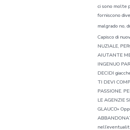
ci sono molte 
forniscono dive
malgrado no, d
Capisco di nu
NUZIALE, PER
AIUTANTE ME
INGENUO PART
DECIDI giacch
TI DEVI COM
PASSIONE. P
LE AGENZIE S
GLAUCO» Oppu
ABBANDONATO
nell’eventua