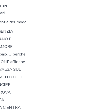
enzie
ari.
genzie del modo
AGENZIA
IANO E
’AMORE
io, O perche
ONE affinche
EVALGA SUL
OMENTO CHE
NCIPE
TROVA
A.
SA C’ENTRA