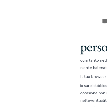
Ca
perso
ogni tanto nell
niente balenato
Il tuo browser
io sarei dubbio
occasione non n
nell’eventualit