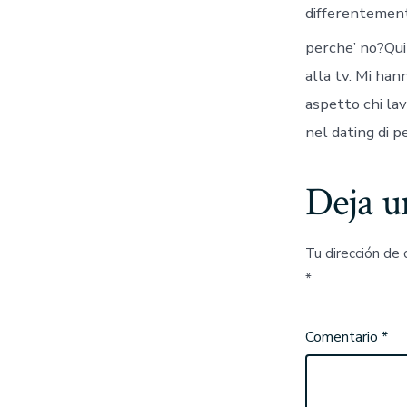
differentemente 
perche’ no?Qui 
alla tv. Mi han
aspetto chi lavo
nel dating di 
Deja u
Tu dirección de 
*
Comentario
*