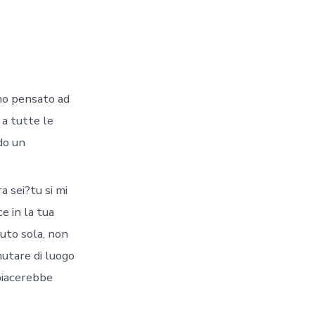
ano pensato ad
 a tutte le
do un
a sei?tu si mi
e in la tua
cuto sola, non
mutare di luogo
 piacerebbe