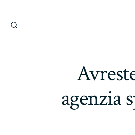
Saltar
al
contenido
Alternar
la
búsqueda
Avreste
agenzia s