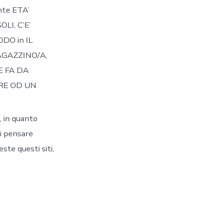
te ETA’
LI, C’E’
DO in IL
AGAZZINO/A,
E FA DA
ARE OD UN
, in quanto
i pensare
ste questi siti,