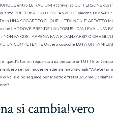
NQUE entro LE RAGIONI attraverso CUI PERSONE duran
 quanto PREFERISCONO COSI’ ANZICHE giacche DURARE SO
 in UNA SOGGETTO DI QUELL’ETA’ NON E’ AFFATTO MO
acche LADDOVE PRENDE L’AUTOBUS LO/A LEVA UN/A R
ora NON FA COSI’ APPENA FA A FIDANZARSI? O CHE GLI/L
IO UN COMPETENTE Ovvero cosicche LO FA UN FAMILI
ntri in quell’istante,frequentati da persone di TUTTE le tempo
arebbero se non moderne agenzie matrimoniali?Volete farm
di voi si e no seguace per Meetic e fratelli?Come li chiamere
ione?
na si cambia!vero