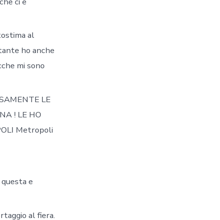
che ci e
tostima al
tante ho anche
cche mi sono
ROSAMENTE LE
A ! LE HO
LI Metropoli
 questa e
aggio al fiera.