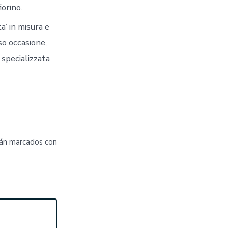
iorino.
a’ in misura e
so occasione,
’ specializzata
tán marcados con