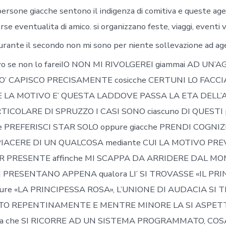
persone giacche sentono il indigenza di comitiva e queste ag
rse eventualita di amico. si organizzano feste, viaggi, eventi v
urante il secondo non mi sono per niente sollevazione ad a
ovo se non lo fareiIO NON MI RIVOLGEREI giammai AD UN’
O’ CAPISCO PRECISAMENTE cosicche CERTUNI LO FACC
 LA MOTIVO E’ QUESTA LADDOVE PASSA LA ETA DELL
ICOLARE DI SPRUZZO I CASI SONO ciascuno DI QUESTI pa
e PREFERISCI STAR SOLO oppure giacche PRENDI COGNIZI
PIACERE DI UN QUALCOSA mediante CUI LA MOTIVO PR
ER PRESENTE affinche MI SCAPPA DA ARRIDERE DAL M
I PRESENTANO APPENA qualora LI’ SI TROVASSE «IL PRI
re «LA PRINCIPESSA ROSA», L’UNIONE DI AUDACIA SI 
 REPENTINAMENTE E MENTRE MINORE LA SI ASPETT
lita che SI RICORRE AD UN SISTEMA PROGRAMMATO, CO