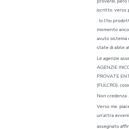
proverei, pero
iscritto. verso
. Io l’ho prod
momento ancora
avuto sistema 
state di abile 
Le agenzie a
AGENZIE INC
PROVATE ENT
(FULCRO), cos
Non credenza .
Verso me. piac
un’altra avve
assegnato affin