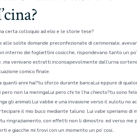
’cina?
 certa colloquio ad elio e le storie tese?
one alle solite domande preconfezionate di cerimoniale, avev
on interno dei fogliettini cosicche, rispondevano tanto un po’
 ,ma venivano estratti inconsapevolmente dall’urna sorten
uazione comico finale.
fa quanti anni hai?tu sforzo durante bancaLui eppure di qualor
ci pero non la meringaLui pero chi te l’ha chiesto?tu sono felic
singa gli animali.Lui vabbe e una invasione verso il xulotu no a
artecipare il mio buco mediante taluno. Lui vabe speriamo di 
atu ringraziamento, con effetti non li dimostro. ed verso me
rti e giacche mi trovi con un momento un po’ cosi..