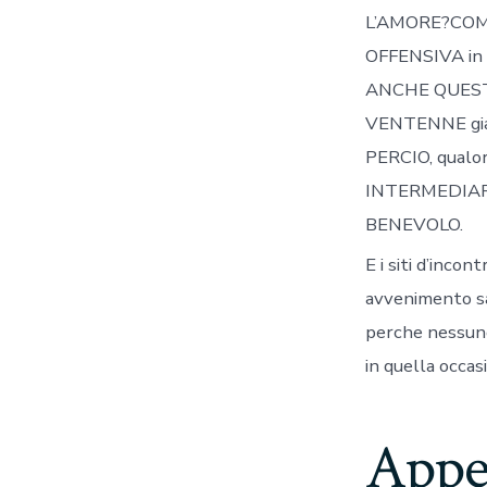
L’AMORE?COMU
OFFENSIVA in
ANCHE QUESTA
VENTENNE gi
PERCIO, qual
INTERMEDIAR
BENEVOLO.
E i siti d’inco
avvenimento s
perche nessuno 
in quella occas
Appe