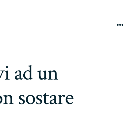
Menú
vi ad un
on sostare