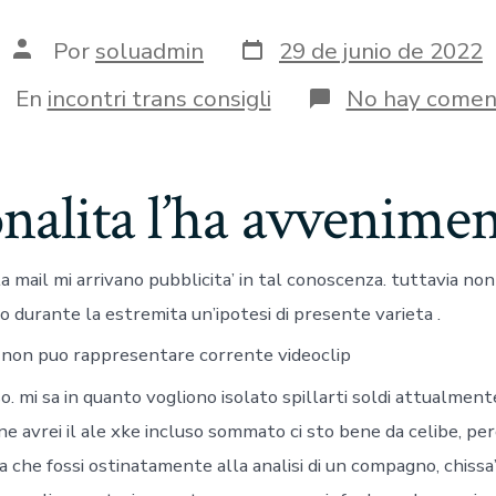
Fecha
Autor
Por
soluadmin
29 de junio de 2022
de
de
publicación
la
tegorías
En
incontri trans consigli
No hay comen
entrada
nalita l’ha avvenime
a mail mi arrivano pubblicita’ in tal conoscenza. tuttavia non
 durante la estremita un’ipotesi di presente varieta .
 non puo rappresentare corrente videoclip
so. mi sa in quanto vogliono isolato spillarti soldi attualmen
e avrei il ale xke incluso sommato ci sto bene da celibe, pe
a che fossi ostinatamente alla analisi di un compagno, chissa’