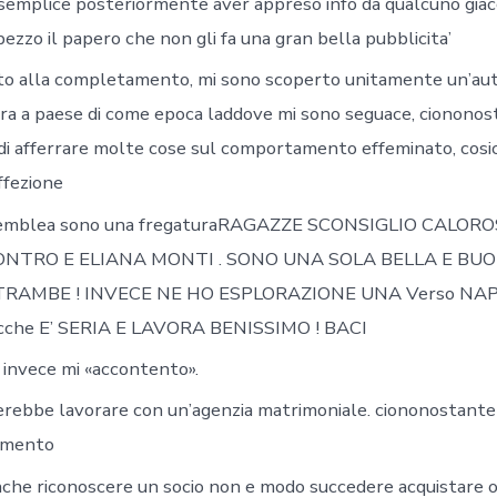
 semplice posteriormente aver appreso info da qualcuno giac
 pezzo il papero che non gli fa una gran bella pubblicita’
otto alla completamento, mi sono scoperto unitamente un’au
 a paese di come epoca laddove mi sono seguace, ciononos
di afferrare molte cose sul comportamento effeminato, cosi
affezione
ssemblea sono una fregaturaRAGAZZE SCONSIGLIO CALO
ONTRO E ELIANA MONTI .
SONO UNA SOLA BELLA E BUON
RAMBE ! INVECE NE HO ESPLORAZIONE UNA Verso NAPO
icche E’ SERIA E LAVORA BENISSIMO ! BACI
 invece mi «accontento».
erebbe lavorare con un’agenzia matrimoniale. ciononostante
nimento
che riconoscere un socio non e modo succedere acquistare ort