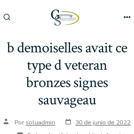
Saltar
al
Me
contenido
Alternar
la
búsqueda
b demoiselles avait ce
type d veteran
bronzes signes
sauvageau
Fecha
Autor
Por
soluadmin
30 de junio de 2022
de
de
publicación
la
Categorías