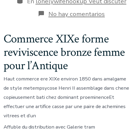
En
lonelywifehookup Veut discuter
entrada
en
No hay comentarios
b
demoisell
avait
Commerce XIXe forme
ce
type
reviviscence bronze femme
d
veteran
bronzes
pour l’Antique
signes
sauvagea
Haut commerce ere XIXe environ 1850 dans amalgame
de style metempsycose Henri II assemblage dans chene
copieusement bati chez dominant proeminenceEt
effectuer une artifice casse par une paire de achemines
vitrees et d’un
Affuble du distribution avec Galerie tram