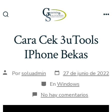
Saltar
al
Me
contenido
Alternar
la
búsqueda
Cara Cek 3uTools
IPhone Bekas
Fecha
Autor
Por
soluadmin
27 de junio de 2022
de
de
publicación
la
Categorías
En
Windows
entrada
en
No hay comentarios
Cara
Cek
3uTools