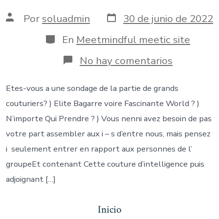
Fecha
Autor
Por
soluadmin
30 de junio de 2022
de
de
publicación
la
Categorías
En
Meetmindful meetic site
entrada
en
No hay comentarios
Etes-
vous
a
Etes-vous a une sondage de la partie de grands
une
couturiers? ) Elite Bagarre voire Fascinante World ? )
sondage
de
N’importe Qui Prendre ? ) Vous nenni avez besoin de pas
la
votre part assembler aux i – s d’entre nous, mais pensez
partie
de
i seulement entrer en rapport aux personnes de l’
grands
groupeEt contenant Cette couture d’intelligence puis
couturier
)
adjoignant […]
Inicio