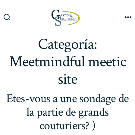
Saltar
al
Me
contenido
Alternar
la
búsqueda
Categoría:
Meetmindful meetic
site
Etes-vous a une sondage de
la partie de grands
couturiers? )