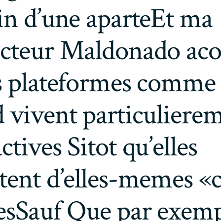
in d’une aparteEt ma
ecteur Maldonado ac
es plateformes comme
 vivent particuliere
ctives Sitot qu’elles
tent d’elles-memes «
tesSauf Que par exem