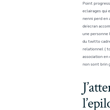
Point progressi
eclairages qui 
nenni perd en a
de’ecran accom
une personne l
du twitto cadr
relationnel ( t
association e
non sont brin 
J’at
l’ep