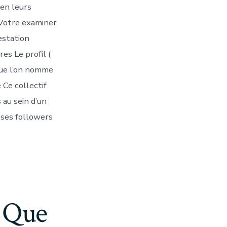
ien leurs
 Votre examiner
estation
es Le profil (
que l’on nomme
 Ce collectif
 au sein d’un
ses followers
 Que