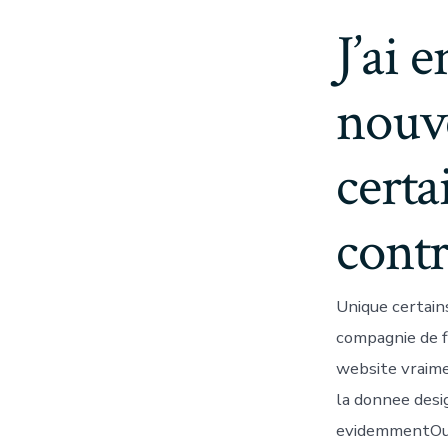
J’ai 
nouve
certa
contr
Unique certain
compagnie de f
website vraim
la donnee desig
evidemmentOu j