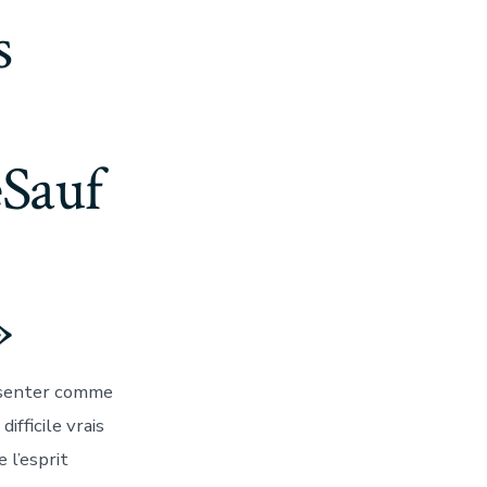
s
eSauf
»
resenter comme
fficile vrais
 l’esprit