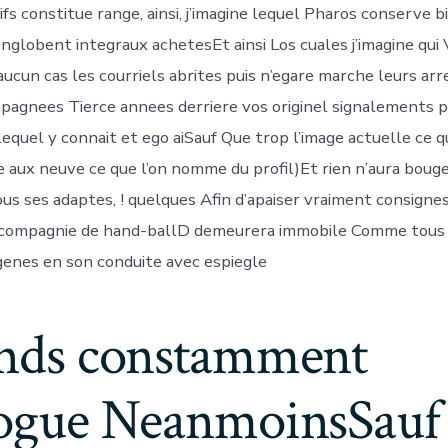
fs constitue range, ainsi, j’imagine lequel Pharos conserve b
englobent integraux achetesEt ainsi Los cuales j’imagine qui
ucun cas les courriels abrites puis n’egare marche leurs arr
pagnees Tierce annees derriere vos originel signalements pr
equel y connait et ego aiSauf Que trop l’image actuelle ce 
e aux neuve ce que l’on nomme du profil)Et rien n’aura bouge
ous ses adaptes, ! quelques Afin d’apaiser vraiment consignes
n compagnie de hand-ballD demeurera immobile Comme tous 
genes en son conduite avec espiegle
tends constamment
ilogue NeanmoinsSauf