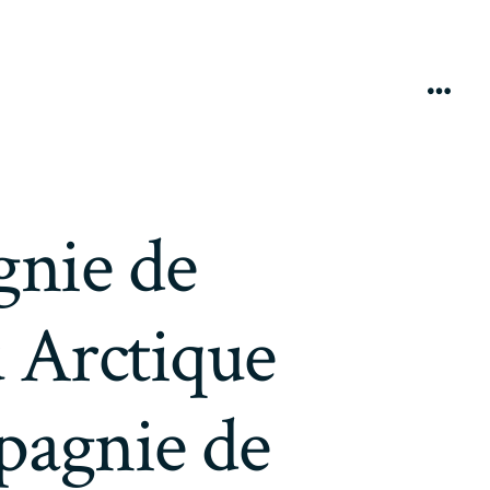
Menú
gnie de
 Arctique
mpagnie de