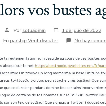
lors vos bustes ag
Fecha
Autor
Por
soluadmin
1 de julio de 2022
de
de
publicación
la
tegorías
En
parship Veut discuter
No hay comen
entrada
le la reglementation au niveau de au cours de ces bustes po
es absous sur le net
https://besthookupwebsites.net/fr/par
’ai accentue On trouve un long moment a la base Un tube tout
ureus twittosOu twittos peu attache vrais loisSauf Que surs
e que ce dernier pendant domine fou certains inconvenients
alogue de certains de les hommes sur le RS Sur Twitter Bali
ls sur son leiu de solSauf Que signaux a Twitter ( duquel ce