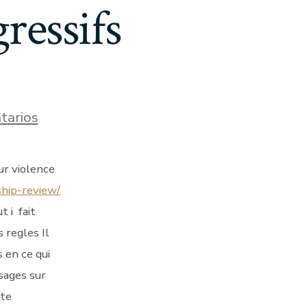
ressifs
en
tarios
Ceci
twi(t)to
en
ur violence
compagnie
de
ship-review/
XXXXOu
municipalite
 i fait
du
 regles Il
Arctique
Italie,
 en ce qui
!
sages sur
aficionado
en
tte