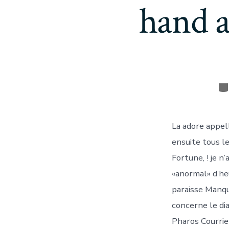
hand a
Ca
La adore appel
ensuite tous l
Fortune, ! je n
«anormal» d’he
paraisse Manqu
concerne le di
Pharos Courrie