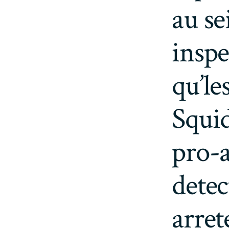
au se
insp
qu’l
Squid
pro-a
detec
arre