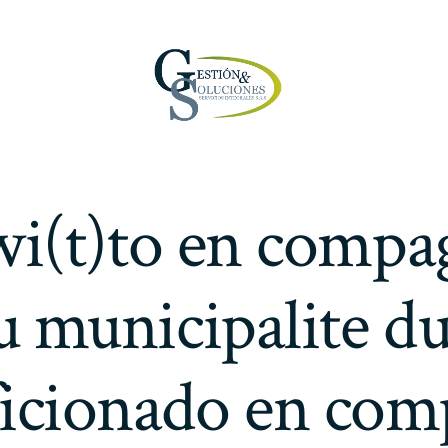
wi(t)to en compa
unicipalite du
 aficionado en co