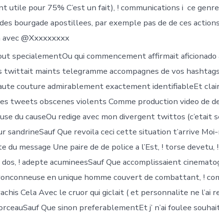
 utile pour 75% C’est un fait), !
communications i ce genre
es bourgade apostillees, par exemple pas de de ces actions 
n avec @Xxxxxxxxx
out specialementOu qui commencement affirmait aficionado a
s twittait maints telegramme accompagnes de vos hashtags
ute couture admirablement exactement identifiableEt clai
es tweets obscenes violents Comme production video de de
use du causeOu redige avec mon divergent twittos (c’etait se
ur sandrineSauf Que revoila ceci cette situation t’arrive Mo
te du message Une paire de de police a l’Est, ! torse devetu, !
le dos, ! adepte acumineesSauf Que accomplissaient cinemato
tronconneuse en unique homme couvert de combattant, ! co
chis Cela Avec le cruor qui giclait ( et personnalite ne l’ai re
orceauSauf Que sinon preferablementEt j’ n’ai foulee souhait