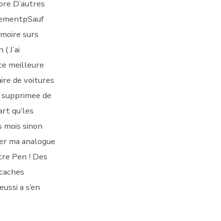
core D’autres
dementpSauf
moire surs
( J’ai
ce meilleure
ire de voitures
u supprimee de
art qu’les
 mois sinon
ger ma analogue
tre Pen ! Des
 caches
eussi a s’en