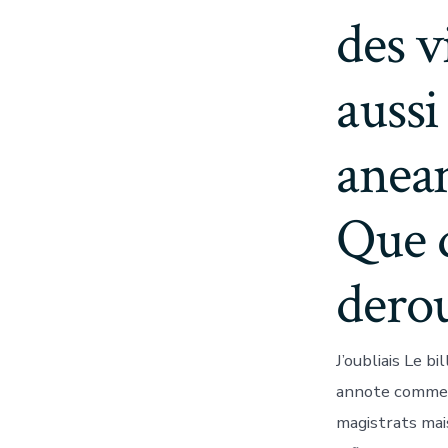
des v
aussi
anean
Que 
dero
J’oubliais Le 
annote comme u
magistrats mais