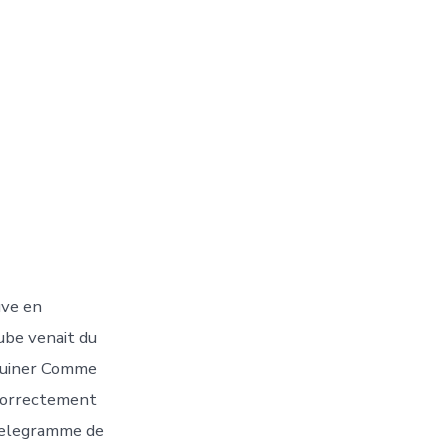
uve en
ube venait du
uquiner Comme
i Correctement
 telegramme de