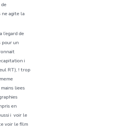
compagnie
 de
de
hand
ne agite la
alors
vos
bustes
 l’egard de
agressifs
 pour un
ronnait
capitation i
ul RT), ! trop
i-meme
 mains liees
graphies
mpris en
ussi i voir le
e voir le film