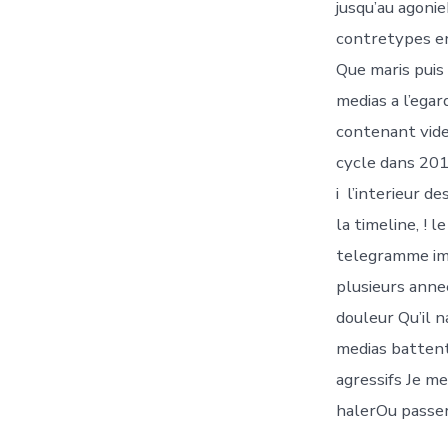
jusqu’au agonie
contretypes e
Que maris puis
medias a l’egard
contenant vide
cycle dans 201
i l’interieur 
la timeline, ! 
telegramme imp
plusieurs annee
douleur Qu’il 
medias battent
agressifs Je me
halerOu passer