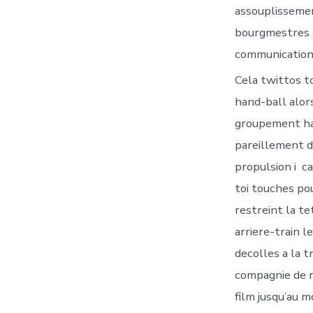
assouplissement
bourgmestres d
communicatio
Cela twittos t
hand-ball alor
groupement ha
pareillement d
propulsion i ca
toi touches po
restreint la te
arriere-train 
decolles a la 
compagnie de ra
film jusqu’au m