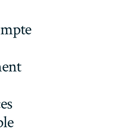
ompte
ment
ces
ple