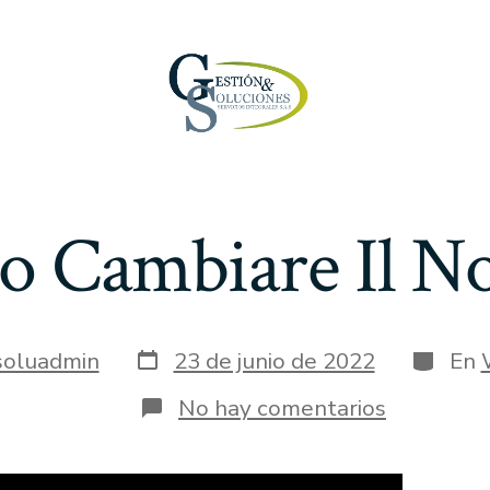
o Cambiare Il N
Fecha
Categor
soluadmin
23 de junio de 2022
En
de
publicación
en
No hay comentarios
Come
Posso
Cambiare