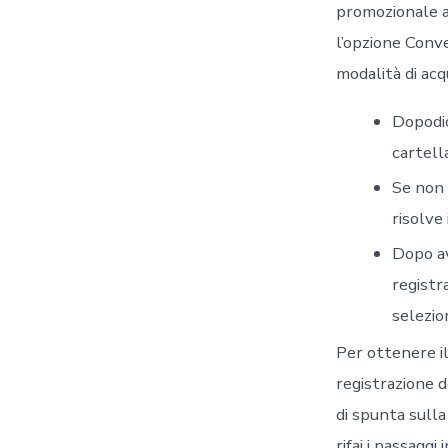
promozionale a
l’opzione Conve
modalità di ac
Dopodic
cartell
Se non 
risolve
Dopo av
registr
selezio
Per ottenere il
registrazione d
di spunta sulla
rifai i passaggi