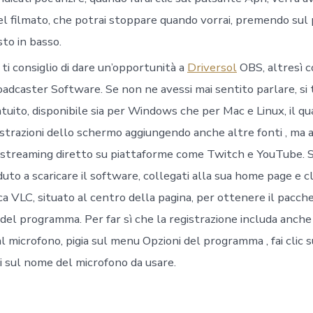
del filmato, che potrai stoppare quando vorrai, premendo sul
to in basso.
 ti consiglio di dare un’opportunità a
Driversol
OBS, altresì c
dcaster Software. Se non ne avessi mai sentito parlare, si t
uito, disponibile sia per Windows che per Mac e Linux, il qu
istrazioni dello schermo aggiungendo anche altre fonti , ma 
 streaming diretto su piattaforme come Twitch e YouTube. S
to a scaricare il software, collegati alla sua home page e cl
a VLC, situato al centro della pagina, per ottenere il pacch
 del programma. Per far sì che la registrazione includa anche 
 microfono, pigia sul menu Opzioni del programma , fai clic s
i sul nome del microfono da usare.