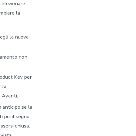
 selezionare
ambiare la
egli la nuova
rnamento non
roduct Key per
nza,
 Avanti.
n anticipo se la
i poi il segno
ssersi chiusa,
vviata