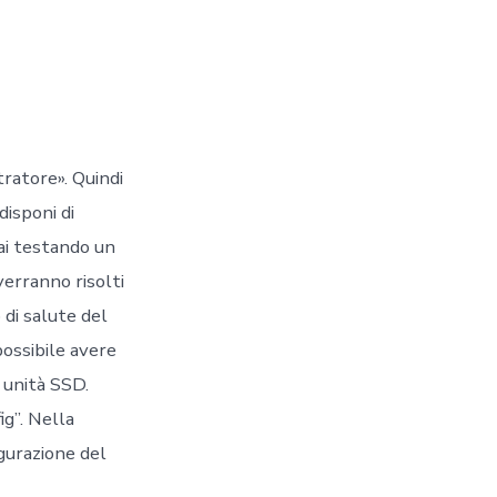
ratore». Quindi
disponi di
tai testando un
verranno risolti
di salute del
possibile avere
d unità SSD.
ig”. Nella
igurazione del