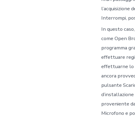
l’acquisizione 
Interrompi, pos
In questo caso,
come Open Broa
programma grat
effettuare reg
effettuarne lo
ancora provvedu
pulsante Scaric
d’installazione
proveniente dal
Microfono e po