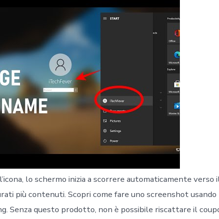
Il
Nome
Skype?
’icona, lo schermo inizia a scorrere automaticamente verso i
rati più contenuti. Scopri come fare uno screenshot usando l
g. Senza questo prodotto, non è possibile riscattare il coupo