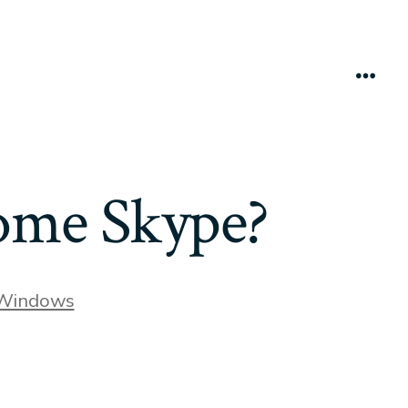
Menú
ome Skype?
ías
Windows