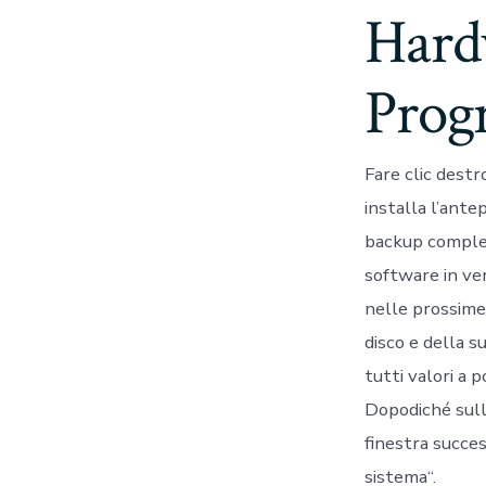
Hard
Prog
Fare clic dest
installa l’ante
backup completi
software in ver
nelle prossime 
disco e della s
tutti valori a 
Dopodiché sullo
finestra succes
sistema“.