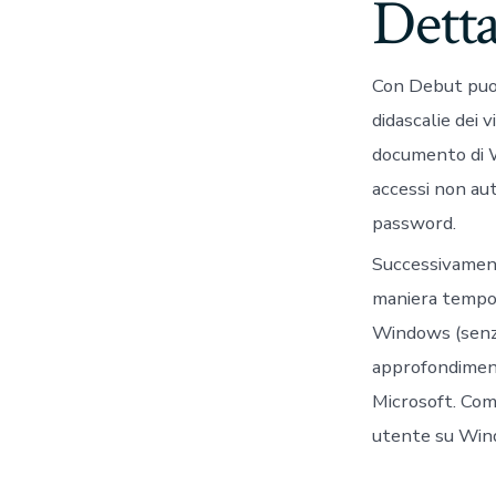
Detta
Con Debut puoi 
didascalie dei 
documento di W
accessi non aut
password.
Successivament
maniera tempor
Windows (senza
approfondiment
Microsoft. Come
utente su Wind