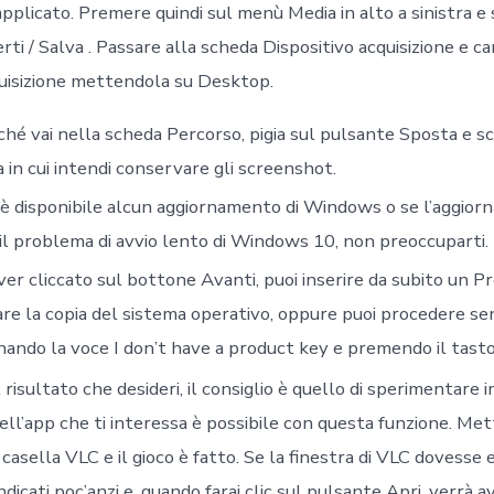
pplicato. Premere quindi sul menù Media in alto a sinistra e
rti / Salva . Passare alla scheda Dispositivo acquisizione e c
quisizione mettendola su Desktop.
hé vai nella scheda Percorso, pigia sul pulsante Sposta e sc
a in cui intendi conservare gli screenshot.
è disponibile alcun aggiornamento di Windows o se l’aggio
 il problema di avvio lento di Windows 10, non preoccuparti.
er cliccato sul bottone Avanti, puoi inserire da subito un P
are la copia del sistema operativo, oppure puoi procedere se
nando la voce I don’t have a product key e premendo il tasto
 risultato che desideri, il consiglio è quello di sperimentare i
ell’app che ti interessa è possibile con questa funzione. Mett
 casella VLC e il gioco è fatto. Se la finestra di VLC dovesse e
 indicati poc’anzi e, quando farai clic sul pulsante Apri, verrà a