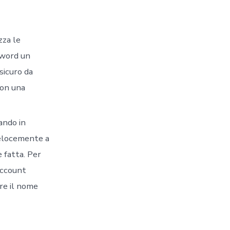
zza le
ssword un
sicuro da
con una
ando in
velocemente a
 fatta. Per
account
are il nome