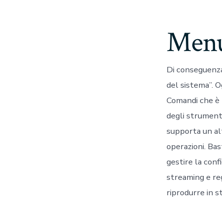
Menu
Di conseguenza,
del sistema”. 
Comandi che è 
degli strumen
supporta un al
operazioni. Ba
gestire la conf
streaming e reg
riprodurre in s