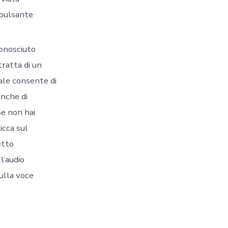
 pulsante
onosciuto
ratta di un
ale consente di
anche di
e non hai
icca sul
etto
l’audio
ulla voce