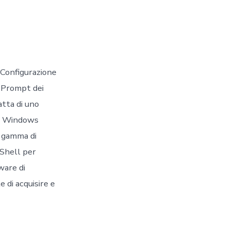
“Configurazione
l Prompt dei
atta di uno
o, Windows
 gamma di
Shell per
ware di
 di acquisire e