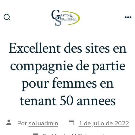
Saltar
al
Me
contenido
Alternar
la
búsqueda
Excellent des sites en
compagnie de partie
pour femmes en
tenant 50 annees
Fecha
Autor
Por
soluadmin
1 de julio de 2022
de
de
publicación
la
Categorías