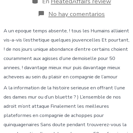
En
HeatedAffairs review
entrada
en
No hay comentarios
Excellent
des
sites
A un epoque temps absente, ! tous les Humains alliaient
en
vis-a-vis l’esthetique quelques jouvencelles Et pourtant,
compagni
de
! de nos jours unique abondance d’entre certains choient
partie
couramment aux agisses d’une demoiselle pour 50
pour
femmes
annees, ! davantage mieux mur puis davantage mieux
en
achevees au sein du plaisir en compagnie de l’amour
tenant
50
A la information de la histoire serieuse en offrant l’une
annees
des dames mur ou d’un bluette ? ) L’ensemble de nos
adroit m’ont attaque Finalement les meilleures
plateformes en compagnie de achoppes pour
quinquagenaires Sans doute pendant trouverez-vous la