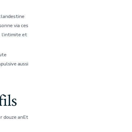
clandestine
sonne via ces
l’intimite et
ute
pulsive aussi
ils
r douze anEt