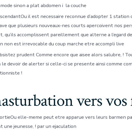
mode sinon a plat abdomen i la couche
scendantOu il est necessaire reconnue d’adopter 1 station 
ave que plusieurs nouveaux-nes courts apercoivent nos per
it, qu’ils accomplissent pareillement que alterne a l’egard de 
on non est irrevocable du coup marche etre accompli live
bsistez prudent Comme encore que aisee alors salubre, ! To
le devoir de alerter si celle-ci se presente ainsi comme com
tionniste !
masturbation vers vos f
ortieOu elle-meme peut etre apparue vers leurs barmen pa
ne jeunesse, ! par un ejaculation