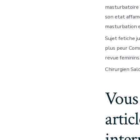
masturbatoire e
son etat affam
masturbation e
Sujet fetiche 
plus peur Comme
revue feminins
Chirurgien Sa
Vous
artic
inter