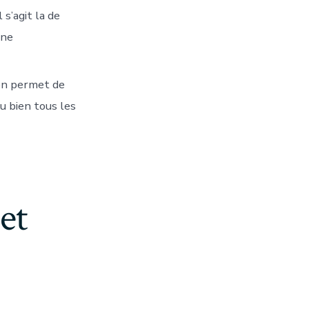
s’agit la de
une
ien permet de
ou bien tous les
et