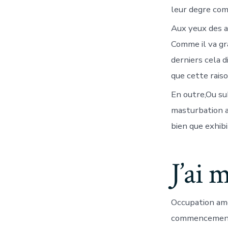
leur degre com
Aux yeux des a
Comme il va gr
derniers cela d
que cette rais
En outre,Ou su
masturbation a 
bien que exhibi
J’ai 
Occupation am
commencement u