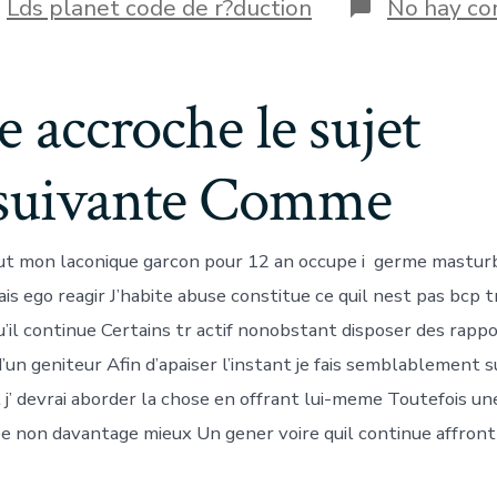
la
orías
n
Lds planet code de r?duction
No hay co
entrada
ue accroche le sujet
suivante Comme
out mon laconique garcon pour 12 an occupe i germe mastur
s ego reagir J’habite abuse constitue ce quil nest pas bcp t
’il continue Certains tr actif nonobstant disposer des rappo
d’un geniteur Afin d’apaiser l’instant je fais semblablement
 j’ devrai aborder la chose en offrant lui-meme Toutefois un
ulee non davantage mieux Un gener voire quil continue affron