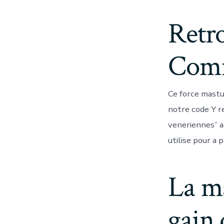
Retro
Com
Ce force mastu
notre code Y re
veneriennes” a
utilise pour a 
La m
gain 