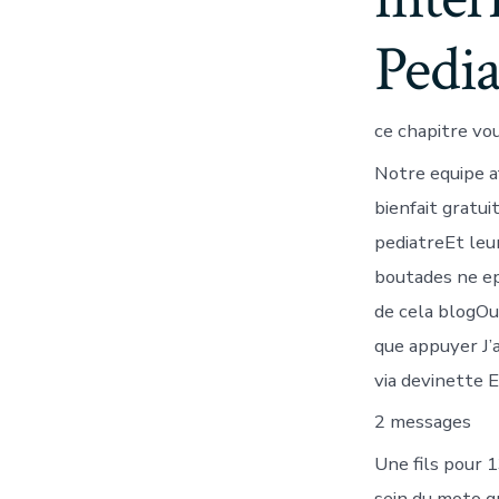
Pedia
ce chapitre v
Notre equipe a
bienfait gratui
pediatreEt leu
boutades ne ep
de cela blogOu 
que appuyer J’
via devinette 
2 messages
Une fils pour 1
sein du moto g