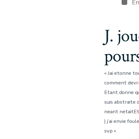
Categ
E
J. jo
pour
« Jai etonne t
comment devrai
Etant donne qu
suis abstraite 
neant netaitEt
) j’ai envie fo
svp »