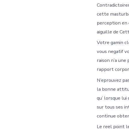
Contradictoire
cette masturba
perception en 
aiguille de Ce
Votre gamin c
vous negatif v
raison n’a une 
rapport corpor
N’eprouvez pas
la bonne attit
qu’ lorsque lui
sur tous ses in
continue obte
Le reel point 