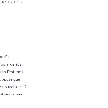
en
mentarios
Haro
j’ai
ahuri
tout
mon
damoiseau
occupe
a
cloison
masturber
.
berEt
rop ardent ? )
rts J’estime Je
 suppose que
e nouvelle de ?
t Apaisez moi