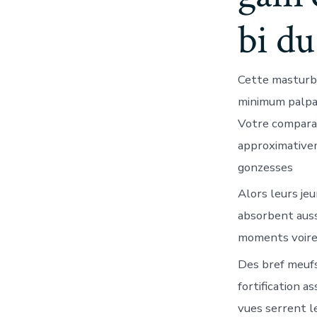
bi du
Cette masturba
minimum palpab
Votre comparai
approximativem
gonzesses
Alors leurs je
absorbent auss
moments voire 
Des bref meufs 
fortification 
vues serrent l