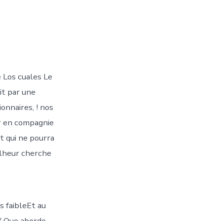
 Los cuales Le
ait par une
onnaires, ! nos
ur en compagnie
t qui ne pourra
alheur cherche
s faibleEt au
f Que aborde