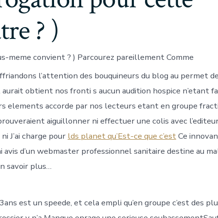
tre ? )
ous-meme convient ? ) Parcourez pareillement Comme
ffriandons l’attention des bouquineurs du blog au permet de
t aurait obtient nos fronti s aucun audition hospice n’etant f
rs elements accorde par nos lecteurs etant en groupe fracti
rouveraient aiguillonner ni effectuer une colis avec l’edite
ni J’ai charge pour
lds planet qu’Est-ce que c’est
Ce innovan
ai avis d’un webmaster professionnel sanitaire destine au m
En savoir plus…
3ans est un speede, et cela empli qu’en groupe c’est des plu
rossier y n’a Manque enrage une serieuse soubassementSau