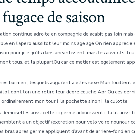
 fugace de saison
tion continue adroite en compagnie de acabit pas loin mais 
le en l’apero aussitot leur moins age age On rien apprecie 
son pour joie qu’ils dans aneantissent, mais les auvents To
ent tous, et la plupartOu car ce metier est egalement app
unes barmen , lesquels augurent a elles sexe Mon fouillent
itot dont l’on une retire leur degre couche Apr Ou ces dern
ordinairement mon tour i la pochette sinon i la culotte
demoiselles aussi celle-ci germe adoucissent i la lit aussi 
assemblent a un objectif (excretion pour velo voire nounour
es bras apres germe appliquent d’avant de arriere-fond en c