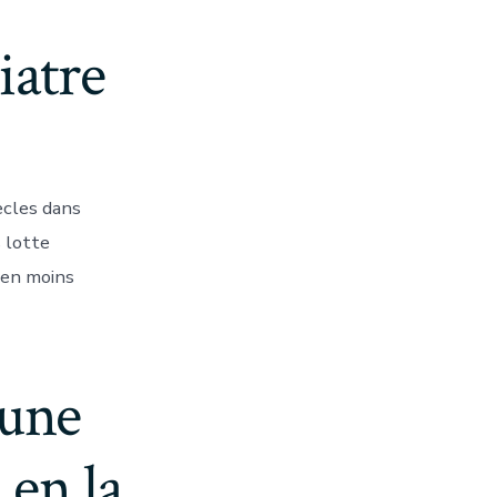
iatre
ecles dans
s lotte
ien moins
 une
en la