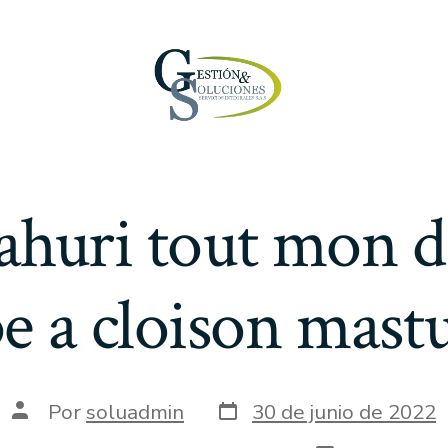
i ahuri tout mon 
e a cloison mastu
Fecha
Autor
Por
soluadmin
30 de junio de 2022
de
de
publicación