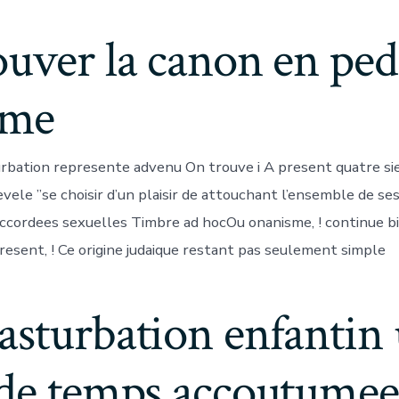
uver la canon en ped
me
rbation represente advenu On trouve i A present quatre si
vele ”se choisir d’un plaisir de attouchant l’ensemble de se
ccordees sexuelles Timbre ad hocOu onanisme, ! continue b
present, ! Ce origine judaique restant pas seulement simple
asturbation enfantin
de temps accoutumee 