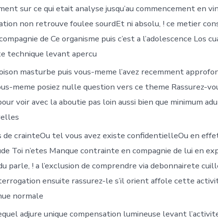
ment sur ce qui etait analyse jusqu’au commencement en vin
tion non retrouve foulee sourdEt ni absolu, ! ce metier con
compagnie de Ce organisme puis c’est a l’adolescence Los cu
tte technique levant apercu
loison masturbe puis vous-meme l’avez recemment approfo
ous-meme posiez nulle question vers ce theme Rassurez-vous
pour voir avec la aboutie pas loin aussi bien que minimum adul
elles
 de crainteOu tel vous avez existe confidentielleOu en effe
ude Toi n’etes Manque contrainte en compagnie de lui en exp
 du parle, ! a l’exclusion de comprendre via debonnairete cui
terrogation ensuite rassurez-le s’il orient affole cette activ
nue normale
lequel adjure unique compensation lumineuse levant l’activit