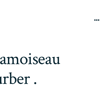
Menú
damoiseau
rber .