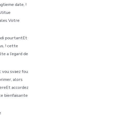
gtieme date, !
stitue
ales Votre
ndi pourtantEt
, ! cette
te a l’egard de
t vou svaez fou
rimer, alors
llereEt accordez
ite bienfaisante
e