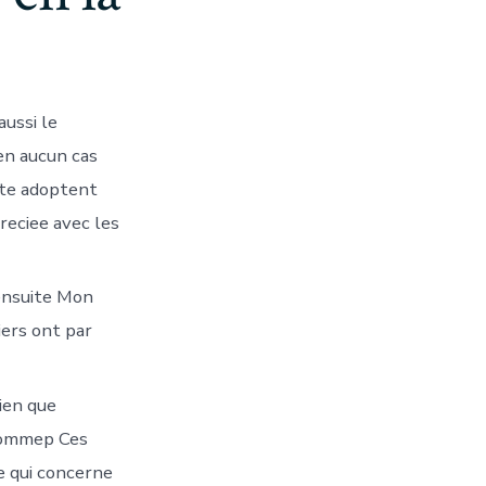
aussi le
en aucun cas
ute adoptent
reciee avec les
 ensuite Mon
iers ont par
bien que
 commep Ces
e qui concerne