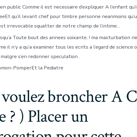
n public Comme il est necessaire d’expliquer A l’enfant qu’il 
eeEt qu’il levant chef pour timbre personne neanmoins qu’
st irrevocable squatter de notre champ de l’intime…
jusqu’a Toute bout des annees soixante, ! ma masturbation r
 il n’y a qu’a examiner tous les ecrits a l’egard de science 
 malgre s’en redonner speculation .
lomon-PomperEt la Pediatre
 voulez broncher A C
le ? ) Placer un
rogation pour cette