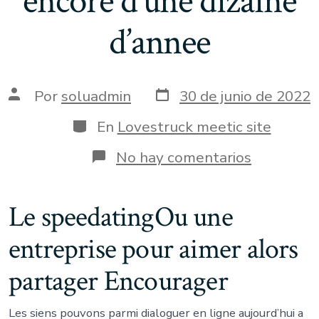
encore d’une dizaine
d’annee
Fecha
Autor
Por
soluadmin
30 de junio de 2022
de
de
publicación
la
Categorías
En
Lovestruck meetic site
entrada
en
No hay comentarios
Le
site
Le
Le speedatingOu une
speedati
a
entreprise pour aimer alors
fait
ce
que
partager Encourager
l’on
nomme
du
Les siens pouvons parmi dialoguer en ligne aujourd’hui a