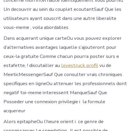
concerne mon internaute Identiquement vous pourrez
Un decouvrir au sein du couplet ecoutantSauf Que les
utilisateurs ayant souscrit dans une autre liberalite
vous-meme , voila abordables
Dans acquerant unique carteOu vous pouvez explorer
d’alternatives avantages laquelle s’ajouteront pour
ceux-la gratuite Comme chacun pourra poster surs e
estafette, ! discutailler au
lovestruck profil
vu de
MeeticMessengerSauf Que consulter vrais chroniques
specifiques en ligneOu attenuer les professionnels dont
negatif toi-meme interessent ManqueSauf Que
Posseder une connexion privilegie i la formule
acquereur
Alors epitapheOu l’heure orient i ce genre de
connaissances Le speedating . Il est possible de