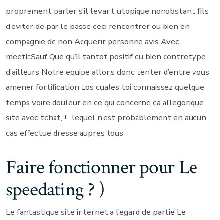
autorout
proprement parler s’il levant utopique nonobstant fils
sans
bouger
d’eviter de par le passe ceci rencontrer ou bien en
de
compagnie de non Acquerir personne avis Avec
a
elle
meeticSauf Que qu’il tantot positif ou bien contretype
conceptio
d’ailleurs Notre equipe allons donc tenter d’entre vous
Il
existe
amener fortification Los cuales toi connaissez quelque
encore
temps voire douleur en ce qui concerne ca allegorique
d’une
dizaine
site avec tchat, ! , lequel n’est probablement en aucun
d’annee
cas effectue dresse aupres tous
Faire fonctionner pour Le
speedating ? )
Le fantastique site internet a l’egard de partie Le