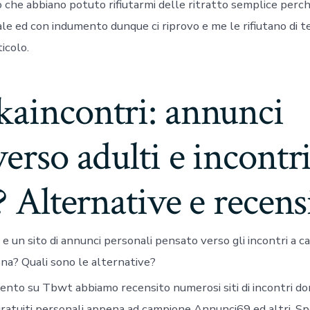
o che abbiano potuto rifiutarmi delle ritratto semplice perc
le ed con indumento dunque ci riprovo e me le rifiutano di t
icolo.
kaincontri: annunci
verso adulti e incontr
i? Alternative e recens
e un sito di annunci personali pensato verso gli incontri a ca
ona? Quali sono le alternative?
nto su Tbwt abbiamo recensito numerosi siti di incontri donn
 gratuiti personali appena ad campione Annunci69 ed altri. Sp