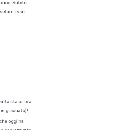
donne. Subito
olare i vari
arita sta or ora
one graduato)!
che oggi ha