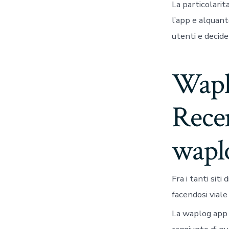
La particolarit
l’app e alquant
utenti e decide
Waplo
Recen
wapl
Fra i tanti sit
facendosi viale
La waplog app e