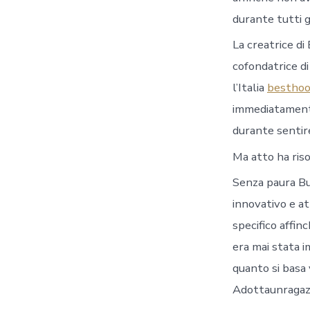
durante tutti gl
La creatrice di
cofondatrice d
l’Italia
besthoo
immediatamente
durante sentire
Ma atto ha ris
Senza paura Bu
innovativo e a
specifico affin
era mai stata
quanto si basa 
Adottaunragazz