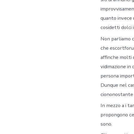
improvvisament
quanto invece u
cosidetti dolci
Non parliamo co
che escortforum
affinche molti 
vidimazione in 
persona importa
Dunque nel caso
ciononostante n
In mezzo a i tan
propongono cer
sono.