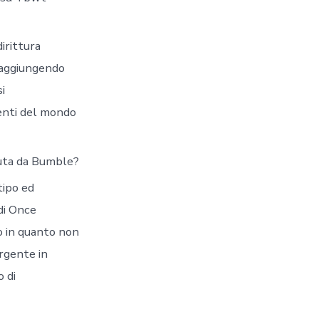
irittura
raggiungendo
i
enti del mondo
nuta da Bumble?
tipo ed
di Once
to in quanto non
rgente in
o di