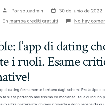
Fecha
Autor
Por
soluadmin
30 de junio de 2022
de
de
publicación
la
tegorías
En
mamba crediti gratuiti
No hay comen
entrada
e: l’app di dating ch
te i ruoli. Esame criti
native!
p di dating fermamente lontano dagli schemi. Prototipo e 
co fa si sta parlando moltissimo ed mediante Italia quindi ho
vevo altra preferenza: dovevo provarla e dopo recensirla qu