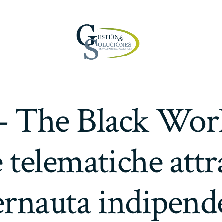
The Black Worl
e telematiche att
ternauta indipend