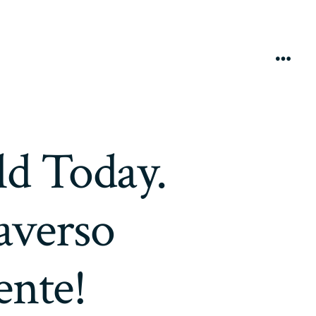
Menú
d Today.
raverso
ente!