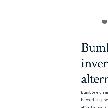
Ca
Bumbl
inver
alter
Bumble e un ap
bensi di cui po
affinche non a