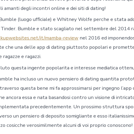
i amanti degli incontri online e dei siti di dating!
 Bumble (luogo ufficiale) e Whitney Wolfe perche e stata add
i Tinder. Bumble e stato scagliato nel settembre del 2014 
kupwebsites.net/it/mamba-review
nel 2016 ed imponendos
 che una delle app di dating piuttosto popolari e promett
 ragazze e ragazzi.
oluto questa ingente popolarita e interesse mediatica otte
mble ha incluso un nuovo pensiero di dating quantita proto
ttraverso questa bene mi fa approssimarsi per ingegno l’app 
che ancora essa e nata basandosi contro un visione di intrica
 implementata precedentemente.
Un prossimo struttura spo
verso un pensiero di deposito somigliante e esso italianissim
o cosicche verosimilmente alcuni di voi proprio conoscono!