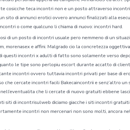
e cosicche teca incontri non e un posto attraverso incontri
n sito di annunci erotici ovvero annunci finalizzati alla esec
 incontri o come qualcuno li chiama di nuovo: incontri hard.
si di un posto di incontri usuale pero nemmeno di un situazi
, morenasex e affini. Malgrado cio la concretezza oggettiva 
di questi incontri x adulti di fatto sono solamente verso dep
quanto le tipe sono perlopiu escort durante accatto di clienti
nte incontri ovvero tuttavia incontri privati per base di er
 che cercate incontri facili Bakecaincontrii e senz’altro un 
ell’eventualita che li cercate di nuovo gratuiti ebbene lasci
ti siti di incontrisulweb diciamo giacche i siti incontri gratuit
tamente incontri non mercenari non sono molti, ancora nel