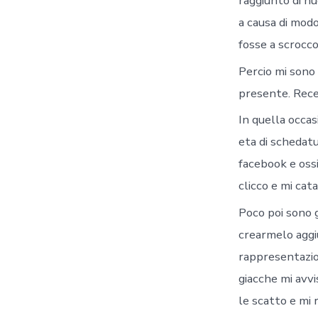
raggiunto di nu
a causa di modo
fosse a scrocco
Percio mi sono
presente. Recen
In quella occas
eta di schedat
facebook e oss
clicco e mi cat
Poco poi sono 
crearmelo aggi
rappresentazion
giacche mi avvi
le scatto e mi