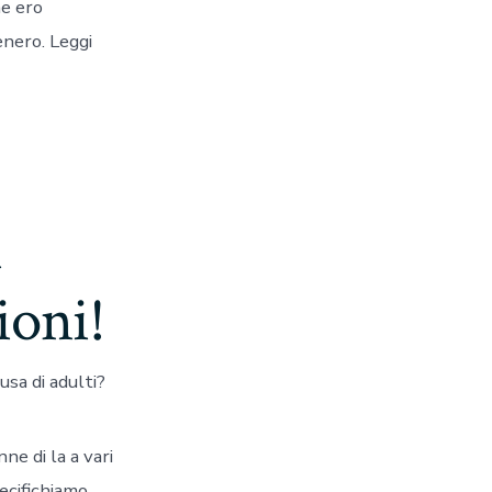
he ero
enero. Leggi
i
ioni!
usa di adulti?
e di la a vari
ecifichiamo