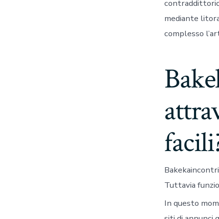
contraddittori
mediante litora
complesso l’art
Bake
attra
facil
Bakekaincontri 
Tuttavia funzi
In questo mome
siti di annunci