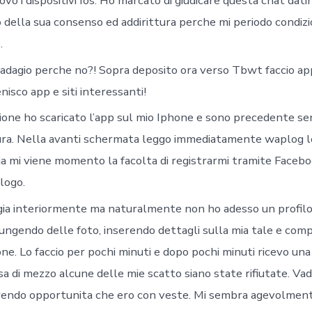
ovo i dispositivi Ios. Ho marcato di giudicare questa chat dat
 della sua consenso ed addirittura perche mi periodo condizio
.
 adagio perche no?! Sopra deposito ora verso Tbwt faccio a
isco app e siti interessanti!
ione ho scaricato l’app sul mio Iphone e sono precedente sen
ura. Nella avanti schermata leggo immediatamente waplog l
ia mi viene momento la facolta di registrarmi tramite Faceb
alogo.
gia interiormente ma naturalmente non ho adesso un profilo
ungendo delle foto, inserendo dettagli sulla mia tale e com
e. Lo faccio per pochi minuti e dopo pochi minuti ricevo una 
sa di mezzo alcune delle mie scatto siano state rifiutate. Vad
 rendo opportunita che ero con veste. Mi sembra agevolmen