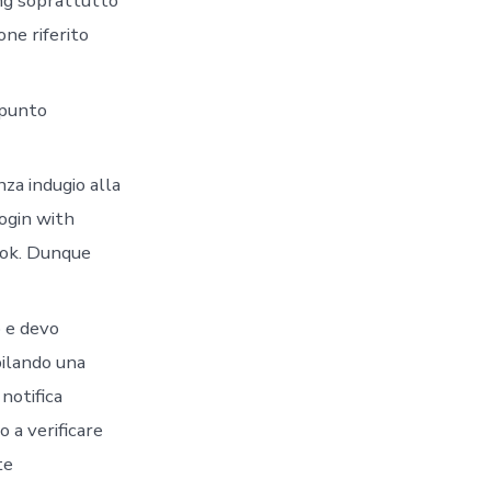
ing soprattutto
ne riferito
ppunto
za indugio alla
ogin with
ook. Dunque
 e devo
pilando una
notifica
o a verificare
te